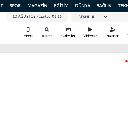
ET
SPOR
MAGAZİN
EĞİTİM
DÜNYA
SAĞLIK
TEK
10 AĞUSTOS Pazartesi 06:15
Mobil
Arama
Galeriler
Videolar
Yazarlar
Arıtma Tesisi
şmalar tüm hızıyla
r