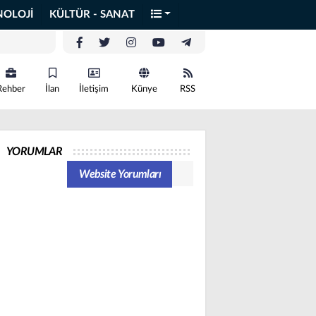
NOLOJİ
KÜLTÜR - SANAT
Rehber
İlan
İletişim
Künye
RSS
YORUMLAR
Website Yorumları