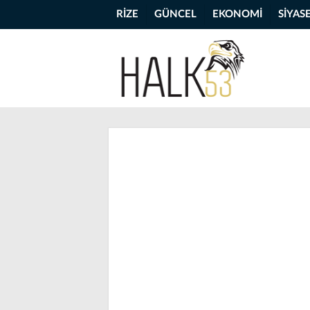
RİZE
GÜNCEL
EKONOMİ
SİYAS
Rize Atıksu 
(İPA)’da çalı
devam ediyo
RİZE
Giriş Tarihi : 09-07-2025 12:58