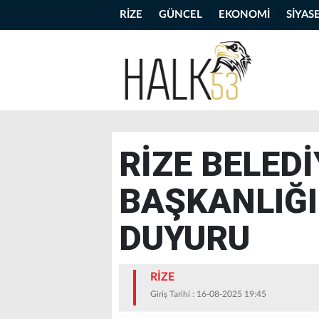
RİZE
GÜNCEL
EKONOMİ
SİYAS
RİZE BELEDİ
BAŞKANLIĞ
DUYURU
RİZE
Giriş Tarihi : 16-08-2025 19:45