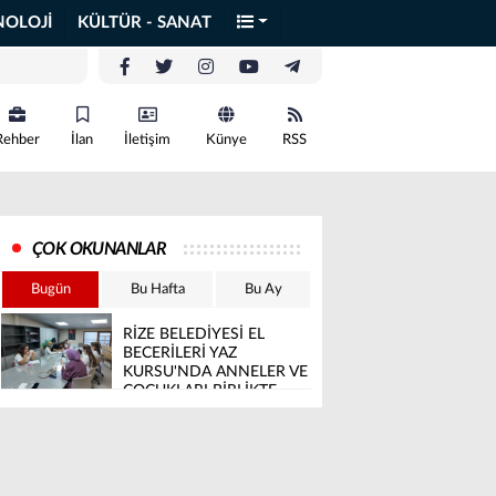
NOLOJİ
KÜLTÜR - SANAT
Rehber
İlan
İletişim
Künye
RSS
ÇOK OKUNANLAR
Bugün
Bu Hafta
Bu Ay
RİZE BELEDİYESİ EL
BECERİLERİ YAZ
KURSU'NDA ANNELER VE
ÇOCUKLARI BİRLİKTE
ÜRETİYOR