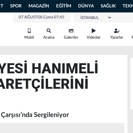
ET
SPOR
MAGAZİN
EĞİTİM
DÜNYA
SAĞLIK
TEK
07 AĞUSTOS Cuma 07:45
Mobil
Arama
Galeriler
Videolar
Yazarlar
YESİ HANIMELİ
ARETÇİLERİNİ
Çarşısı’nda Sergileniyor