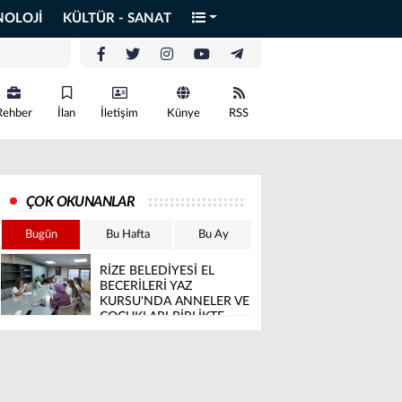
NOLOJİ
KÜLTÜR - SANAT
Rehber
İlan
İletişim
Künye
RSS
ÇOK OKUNANLAR
Bugün
Bu Hafta
Bu Ay
RİZE BELEDİYESİ EL
BECERİLERİ YAZ
KURSU'NDA ANNELER VE
ÇOCUKLARI BİRLİKTE
ÜRETİYOR