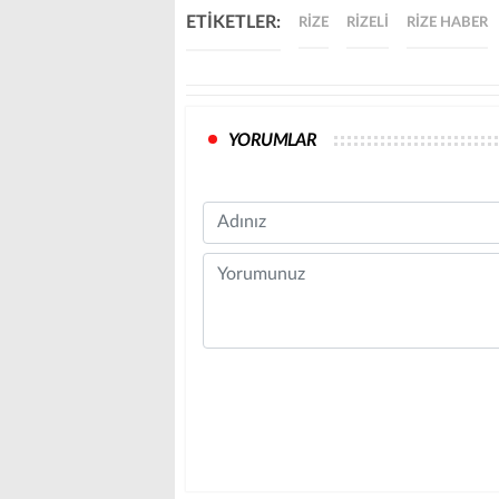
ETİKETLER:
RIZE
RIZELI
RIZE HABER
YORUMLAR
Name
Comment