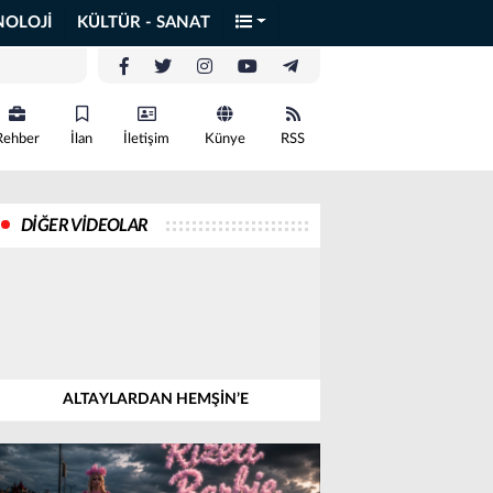
NOLOJİ
KÜLTÜR - SANAT
Rehber
İlan
İletişim
Künye
RSS
DİĞER VİDEOLAR
ALTAYLARDAN HEMŞİN’E