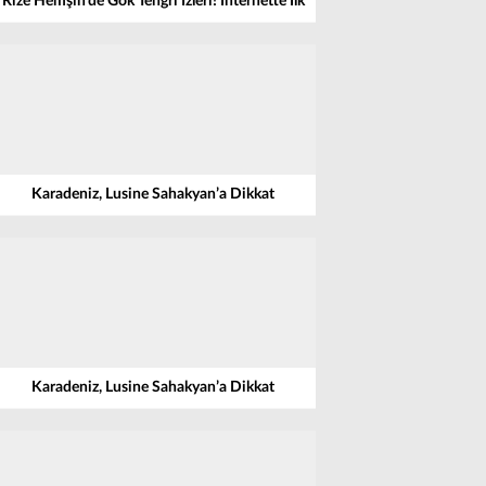
Rize Hemşin’de Gök Tengri İzleri! İnternette İlk
Karadeniz, Lusine Sahakyan’a Dikkat
Karadeniz, Lusine Sahakyan’a Dikkat