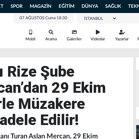
ET
SPOR
MAGAZİN
EĞİTİM
DÜNYA
SAĞLIK
TEK
07 AĞUSTOS Cuma 18:30
Mobil
Arama
Galeriler
Videolar
Yazarlar
ı Rize Şube
can’dan 29 Ekim
rle Müzakere
dele Edilir!
kanı Turan Aslan Mercan, 29 Ekim