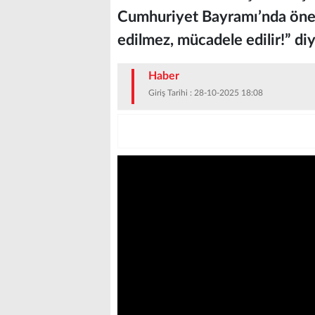
Cumhuriyet Bayramı’nda önem
edilmez, mücadele edilir!” di
Haber
Giriş Tarihi : 28-10-2025 18:08