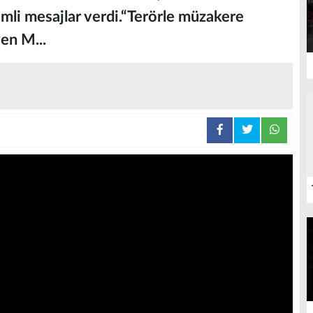
li mesajlar verdi.“Terörle müzakere
yen M...