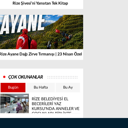
Rize Şivesi’ni Yansıtan Tek Kitap
Rize Ayane Dağı Zirve Tırmanışı | 23 Nisan Özel
ÇOK OKUNANLAR
Bugün
Bu Hafta
Bu Ay
RİZE BELEDİYESİ EL
BECERİLERİ YAZ
KURSU'NDA ANNELER VE
ÇOCUKLARI BİRLİKTE
ÜRETİYOR